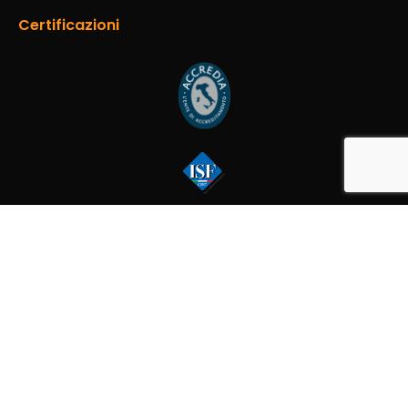
Certificazioni
Privacy Policy
Cookie Policy
® FERRARA EXPO - Società del Gruppo BolognaFiere S.p.A. C.F. – P.IVA e
Reg. Imp. 02113830380 REA FE-226928