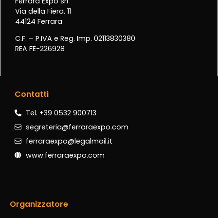
Ferrara Expo srl
Via della Fiera, 11
44124 Ferrara
C.F. – P.IVA e Reg. Imp. 02113830380
REA FE-226928
Contatti
Tel. +39 0532 900713
segreteria@ferraraexpo.com
ferraraexpo@legalmail.it
www.ferraraexpo.com
Organizzatore